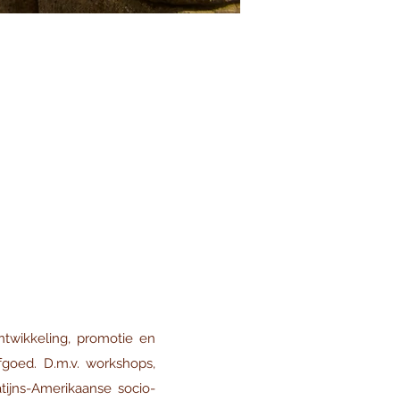
ntwikkeling, promotie
en
rfgoed. D.m.v. workshops,
ijns-Amerikaanse socio-