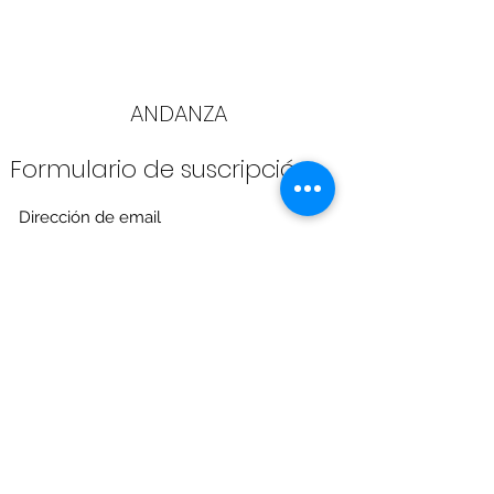
ANDANZA
Formulario de suscripción
Enviar
info@andanza.be
Tel.:
+32 (0) 474012484
Gent, België